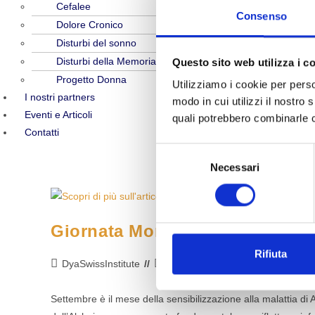
Cefalee
Consenso
Dolore Cronico
Disturbi del sonno
Disturbi della Memoria
Questo sito web utilizza i c
Progetto Donna
Utilizziamo i cookie per perso
I nostri partners
modo in cui utilizzi il nostro 
Eventi e Articoli
quali potrebbero combinarle co
Contatti
S
Necessari
e
l
e
z
Giornata Mondiale dell’Alzheim
i
o
Rifiuta
Autore
Ultima
Commenti
DyaSwissInstitute
Settembre 10, 2025
0 comm
n
dell'articolo:
modifica
dell'articol
e
dell'articolo:
Settembre è il mese della sensibilizzazione alla malattia di
d