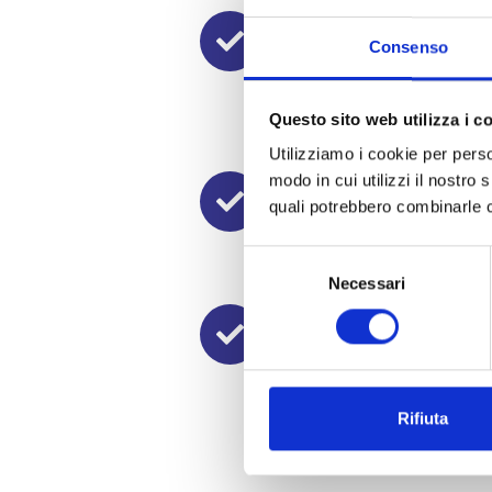
TERAPIA INFUS
Consenso
Somministrazione endovena d
monoclonali (mAbs) per il tr
Questo sito web utilizza i c
patologie di interesse neurol
emicrania)
Utilizziamo i cookie per perso
modo in cui utilizzi il nostro 
TERAPIA INFILT
quali potrebbero combinarle co
Infiltrazione locale di:
- antestetico e cortisone
S
Necessari
e
- tossina botulinica
l
TERAPIA DI
e
NEUROMODULA
z
i
- TNS
o
Rifiuta
- TNS device
n
e