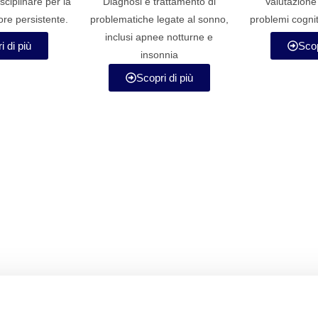
sciplinare per la
Diagnosi e trattamento di
Valutazione
ore persistente.
problematiche legate al sonno,
problemi cognit
inclusi apnee notturne e
i di più
Scop
insonnia
Scopri di più
ci
Servizi D