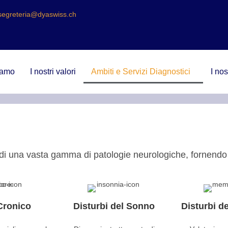
segreteria@dyaswiss.ch
iamo
I nostri valori
Ambiti e Servizi Diagnostici
I nos
di una vasta gamma di patologie neurologiche, fornendo d
Cronico
Disturbi del Sonno
Disturbi d