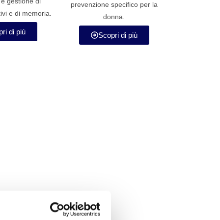
 e gestione di
prevenzione specifico per la
ivi e di memoria.
donna.
ri di più
Scopri di più
iagnostici