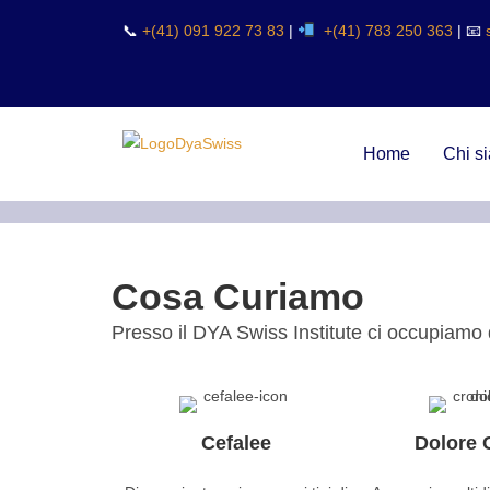
📞
+(41) 091 922 73 83
|
+(41) 783 250 363
| 📧
Home
Chi s
Cosa Curiamo
Presso il DYA Swiss Institute ci occupiamo 
Cefalee
Dolore 