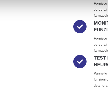
Fornisce 
cerebrali
farmacol
MONI
FUNZ
Fornisce 
cerebrali
farmacol
TEST 
NEUR
Pannello 
funzioni 
deteriora