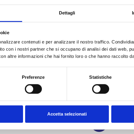
IVA
EEG
Dettagli
L’elettr
egli anticorpi
analisi qu
attamento delle
ookie
elettrica 
ogico (ad es.
diverse p
nalizzare contenuti e per analizzare il nostro traffico. Condividi
POLI
sito con i nostri partner che si occupano di analisi dei dati web, pu
RATIVA
n altre informazioni che hai fornito loro o che hanno raccolto dal 
La poliso
diagnosti
respirato
Preferenze
Statistiche
POTEN
I potenzi
ZIONE
neurofisio
delle vie 
Accetta selezionati
MONI
FUNZ