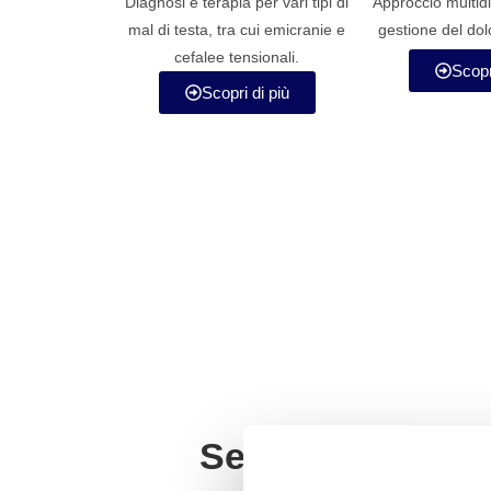
Diagnosi e terapia per vari tipi di
Approccio multidi
mal di testa, tra cui emicranie e
gestione del dol
cefalee tensionali.
Scopr
Scopri di più
Servizi Terapeuti