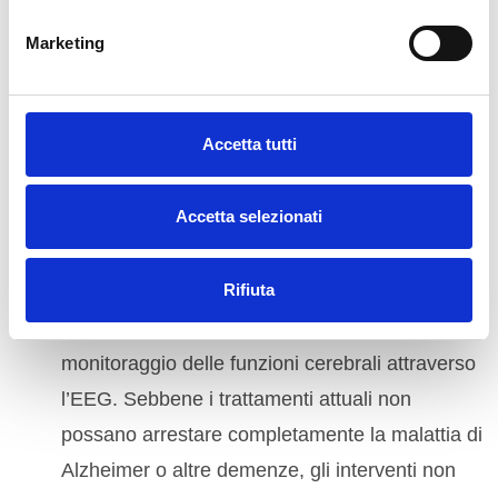
n
Risonanza Magnetica (RM) dell’Encefalo
: per
e
escludere altre cause di deterioramento
Marketing
d
cognitivo.
e
l
Dosaggio dei Biomarcatori
: per amiloidosi e
c
Accetta tutti
taupatia.
o
Elettroencefalogramma (EEG)
: per monitorare
n
s
Accetta selezionati
l’attività cerebrale.
e
Trattamenti Personalizzati
:
n
Rifiuta
Oltre alle terapie farmacologiche, offriamo un
s
o
percorso di
riabilitazione neurocognitiva
e
monitoraggio delle funzioni cerebrali attraverso
l’EEG. Sebbene i trattamenti attuali non
possano arrestare completamente la malattia di
Alzheimer o altre demenze, gli interventi non