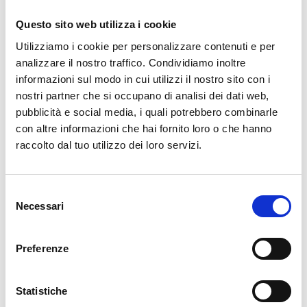
Percorso del Paziente
Questo sito web utilizza i cookie
Utilizziamo i cookie per personalizzare contenuti e per
Il percorso diagnostico e terapeutico presso il nostro
analizzare il nostro traffico. Condividiamo inoltre
centro è strutturato e personalizzato, e prevede:
informazioni sul modo in cui utilizzi il nostro sito con i
nostri partner che si occupano di analisi dei dati web,
pubblicità e social media, i quali potrebbero combinarle
Valutazione Neurologica Iniziale
:
con altre informazioni che hai fornito loro o che hanno
Durante la prima visita, il paziente viene
raccolto dal tuo utilizzo dei loro servizi.
sottoposto a una valutazione neurologica
approfondita e vengono programmate le
S
indagini successive per creare un piano
Necessari
e
diagnostico personalizzato.
l
e
Esami Diagnostici
:
Preferenze
z
Valutazione Neuropsicologica
: per analizzare
i
le funzioni cognitive del paziente.
o
Statistiche