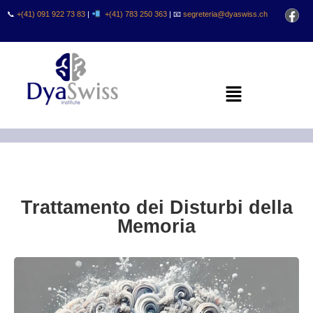
📞
+(41) 091 922 73 83
|
+(41) 783 250 363
| 📧
segreteria@dyaswiss.ch
Trattamento dei Disturbi della
Memoria